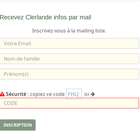
Recevez Clerlande infos par mail
Inscrivez-vous à la mailing liste.
V
o
t
N
r
o
e
m
P
E
d
r
m
e
é
C
a
Sécurité
: copiez ce code
FHLJ
ici
f
n
o
i
a
o
d
l
m
m
e
i
(
l
s
INSCRIPTION
l
)
e