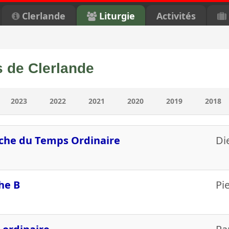
Clerlande
Liturgie
Activités
 de Clerlande
2023
2022
2021
2020
2019
2018
he du Temps Ordinaire
Di
he B
Pi