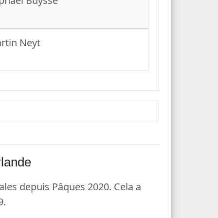
phaël Buysse
rtin Neyt
rlande
ales depuis Pâques 2020. Cela a
9.